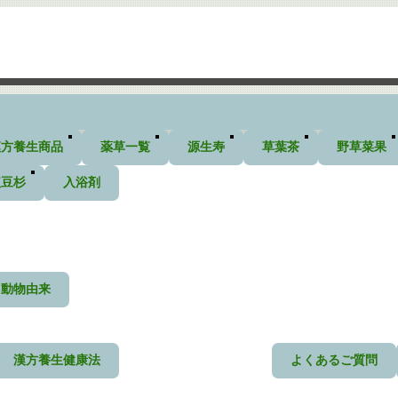
漢方養生商品
薬草一覧
源生寿
草葉茶
野草菜果
紅豆杉
入浴剤
動物由来
漢方養生健康法
よくあるご質問