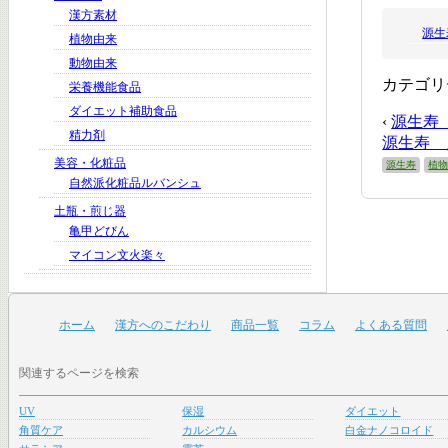
漢方素材
源生
植物由来
動物由来
カテゴリ
栄養機能食品
ダイエット補助食品
‹
源生寿 
精力剤
源生寿 
美容・化粧品
源生寿
植
自然派化粧品ルバンシュ
土瓶・煎じ器
亀甲どびん
マイコン文火楽々
ホーム
漢方へのこだわり
商品一覧
コラム
よくある質問
関連するページを検索
UV
保湿
ダイエット
角質ケア
カルシウム
白金ナノコロイド