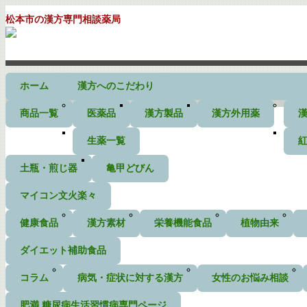
松本市の漢方専門相談薬局
ホーム
漢方へのこだわり
商品一覧
医薬品
漢方製品
漢方外用薬
生薬一覧
土瓶・煎じ器
亀甲どびん
マイコン文火楽々
健康食品
漢方素材
栄養機能食品
植物由来
ダイエット補助食品
コラム
病気・症状に対する漢方
女性のお悩み相談
肥満 糖尿病生活習慣病専門ページ