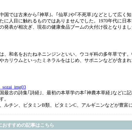
中国では古来から｢神草｣、｢仙草｣や｢不死草｣などとして広く
たに人目に触れるものではありませんでした。1970年代に日本
の発表が相次ぎ、現在の健康食品ブームの火付け役となりまし
は、和名をおたねネニンジンといい、ウコギ科の多年草です。
やカリウムといったミネラルをはじめ、サポニンなどが含まれ
国最古の詩集｢詩経｣、最初の本草学の本｢神農本草経｣などに
す。
、ルチン、ビタミンB類、ビタミンC、アルギニンなどが豊富
におすすめの記事はこちら