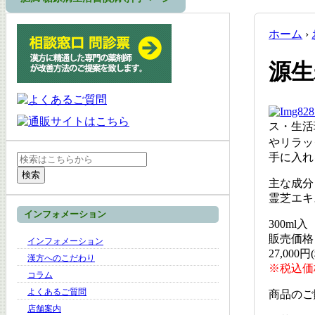
ホーム
›
源生
ス・生活
やリラッ
手に入れ
Search
for:
主な成分
霊芝エキ
インフォメーション
300ml入
販売価格
インフォメーション
27,000円
漢方へのこだわり
※税込価
コラム
よくあるご質問
商品のご
店舗案内