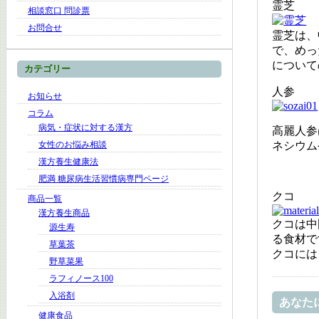
霊芝
相談窓口 問診票
お問合せ
霊芝は、
で、めっ
について
カテゴリー
人参
お知らせ
コラム
病気・症状に対する漢方
高麗人参
ネシウム
女性のお悩み相談
漢方養生健康法
肥満 糖尿病生活習慣病専門ページ
クコ
商品一覧
漢方養生商品
クコは中
源生寿
る食材で
草葉茶
クコには
野草菜果
ラフィノース100
入浴剤
あなた
健康食品