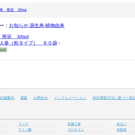
寿 熊笹 300ml
ー：
お知らせ
,
源生寿
,
植物由来
熊笹 300ml
人参（粒タイプ） ６０袋
›
物由来
店舗案内
通販
お問合せ
インフォメーション
特定商取引法に基づく表
リップ
高麗人参
めまい
アミノ酸
プロテイン
烏龍茶