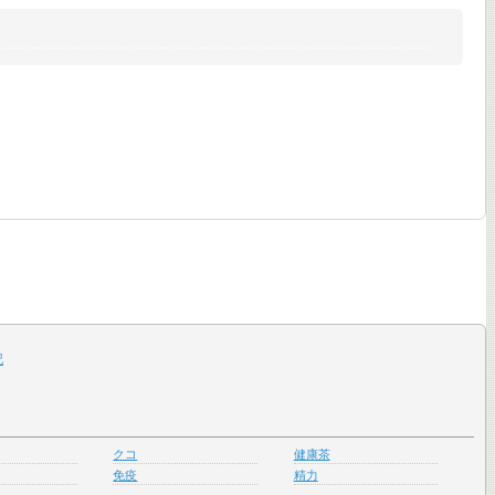
記
クコ
健康茶
免疫
精力