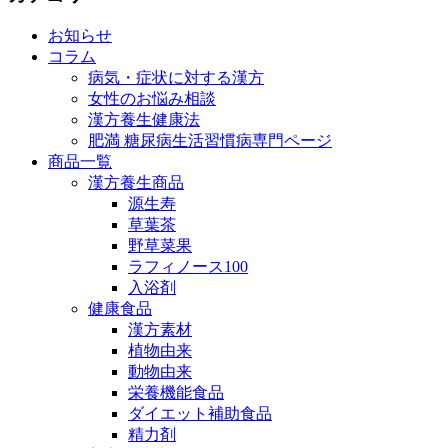
お知らせ
コラム
病気・症状に対する漢方
女性のお悩み相談
漢方養生健康法
肥満 糖尿病生活習慣病専門ページ
商品一覧
漢方養生商品
源生寿
草葉茶
野草菜果
ラフィノース100
入浴剤
健康食品
漢方素材
植物由来
動物由来
栄養機能食品
ダイエット補助食品
精力剤