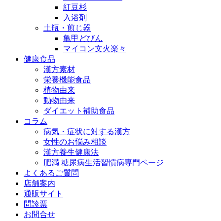
紅豆杉
入浴剤
土瓶・煎じ器
亀甲どびん
マイコン文火楽々
健康食品
漢方素材
栄養機能食品
植物由来
動物由来
ダイエット補助食品
コラム
病気・症状に対する漢方
女性のお悩み相談
漢方養生健康法
肥満 糖尿病生活習慣病専門ページ
よくあるご質問
店舗案内
通販サイト
問診票
お問合せ