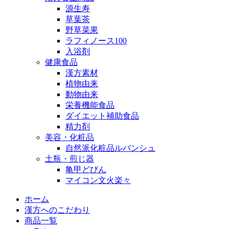
源生寿
草葉茶
野草菜果
ラフィノース100
入浴剤
健康食品
漢方素材
植物由来
動物由来
栄養機能食品
ダイエット補助食品
精力剤
美容・化粧品
自然派化粧品ルバンシュ
土瓶・煎じ器
亀甲どびん
マイコン文火楽々
ホーム
漢方へのこだわり
商品一覧