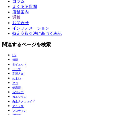
コラム
よくある質問
店舗案内
通販
お問合せ
インフォメーション
特定商取引法に基づく表記
関連するページを検索
UV
保湿
ダイエット
リップ
高麗人参
めまい
クコ
健康茶
角質ケア
カルシウム
白金ナノコロイド
アミノ酸
プロテイン