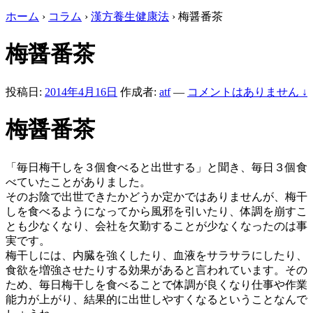
ホーム
›
コラム
›
漢方養生健康法
›
梅醤番茶
梅醤番茶
投稿日:
2014年4月16日
作成者:
atf
—
コメントはありません ↓
梅醤番茶
「毎日梅干しを３個食べると出世する」と聞き、毎日３個食
べていたことがありました。
そのお陰で出世できたかどうか定かではありませんが、梅干
しを食べるようになってから風邪を引いたり、体調を崩すこ
とも少なくなり、会社を欠勤することが少なくなったのは事
実です。
梅干しには、内臓を強くしたり、血液をサラサラにしたり、
食欲を増強させたりする効果があると言われています。その
ため、毎日梅干しを食べることで体調が良くなり仕事や作業
能力が上がり、結果的に出世しやすくなるということなんで