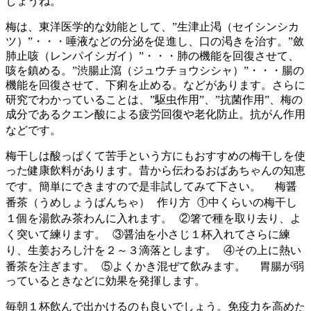
しょうね。
梅は、東洋医学的な効能として、”生津止渇（セイシンシカ
ツ）”・・・唾液などの分泌を促進し、口の渇きを治す。”斂
肺止咳（レンパイシガイ）”・・・肺の機能を回復させて、
咳を鎮める。”渋腸止瀉（ジュウチョウシシャ）”・・・腸の
機能を回復させて、下痢を止める。などがあります。さらに
研究でわかっていることは、”駆虫作用”、”抗菌作用”、梅の
成分であるクエン酸による疲労回復や老化防止。抗がん作用
などです。
梅干しは酸っぱくて苦手という方にもおすすめの梅干しを使
った健康飲料があります。昔から伝わるおばあちゃんの知恵
です。簡単にできますので是非試してみて下さい。 梅醤
番茶（うめしょうばんちゃ） 作り方 ①中くらいの梅干し
１個を湯飲み茶わんに入れます。 ②箸で種を取り去り、よ
く突いて練ります。 ③醤油を小さじ１杯入れてさらに練
り、生姜おろし汁を２～３滴落とします。 ④その上に熱い
番茶を注ぎます。 ⑤よくかき混ぜて飲みます。 胃腸が弱
っているときなどに効果を発揮します。
毎朝１杯飲んで出かけるのも良いでしょう。免疫力を高めた