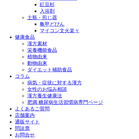
紅豆杉
入浴剤
土瓶・煎じ器
亀甲どびん
マイコン文火楽々
健康食品
漢方素材
栄養機能食品
植物由来
動物由来
ダイエット補助食品
コラム
病気・症状に対する漢方
女性のお悩み相談
漢方養生健康法
肥満 糖尿病生活習慣病専門ページ
よくあるご質問
店舗案内
通販サイト
問診票
お問合せ