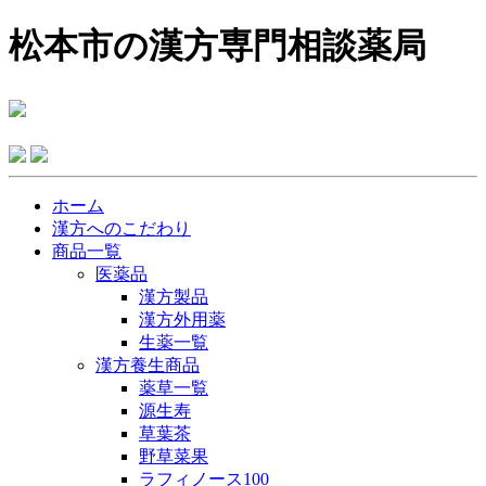
松本市の漢方専門相談薬局
ホーム
漢方へのこだわり
商品一覧
医薬品
漢方製品
漢方外用薬
生薬一覧
漢方養生商品
薬草一覧
源生寿
草葉茶
野草菜果
ラフィノース100