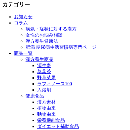
カテゴリー
お知らせ
コラム
病気・症状に対する漢方
女性のお悩み相談
漢方養生健康法
肥満 糖尿病生活習慣病専門ページ
商品一覧
漢方養生商品
源生寿
草葉茶
野草菜果
ラフィノース100
入浴剤
健康食品
漢方素材
植物由来
動物由来
栄養機能食品
ダイエット補助食品