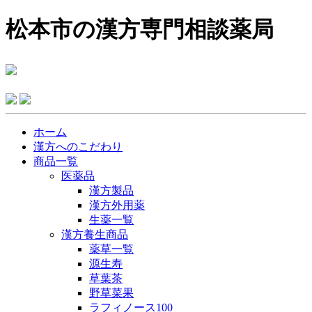
松本市の漢方専門相談薬局
ホーム
漢方へのこだわり
商品一覧
医薬品
漢方製品
漢方外用薬
生薬一覧
漢方養生商品
薬草一覧
源生寿
草葉茶
野草菜果
ラフィノース100