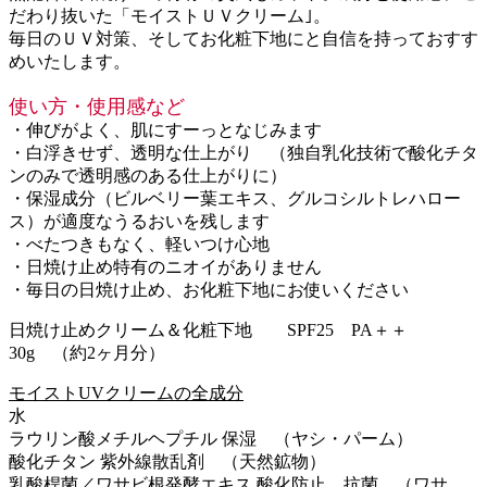
だわり抜いた「モイストＵＶクリーム｣。
毎日のＵＶ対策、そしてお化粧下地にと自信を持っておすす
めいたします。
使い方・使用感など
・伸びがよく、肌にすーっとなじみます
・白浮きせず、透明な仕上がり （独自乳化技術で酸化チタ
ンのみで透明感のある仕上がりに）
・保湿成分（ビルベリー葉エキス、グルコシルトレハロー
ス）が適度なうるおいを残します
・べたつきもなく、軽いつけ心地
・日焼け止め特有のニオイがありません
・毎日の日焼け止め、お化粧下地にお使いください
日焼け止めクリーム＆化粧下地 SPF25 PA＋＋
30g （約2ヶ月分）
モイストUVクリームの全成分
水
ラウリン酸メチルヘプチル 保湿 （ヤシ・パーム）
酸化チタン 紫外線散乱剤 （天然鉱物）
乳酸桿菌／ワサビ根発酵エキス 酸化防止、抗菌 （ワサ