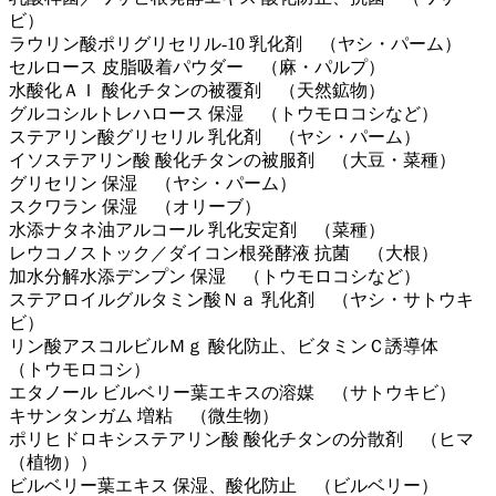
ビ）
ラウリン酸ポリグリセリル-10 乳化剤 （ヤシ・パーム）
セルロース 皮脂吸着パウダー （麻・パルプ）
水酸化ＡＩ 酸化チタンの被覆剤 （天然鉱物）
グルコシルトレハロース 保湿 （トウモロコシなど）
ステアリン酸グリセリル 乳化剤 （ヤシ・パーム）
イソステアリン酸 酸化チタンの被服剤 （大豆・菜種）
グリセリン 保湿 （ヤシ・パーム）
スクワラン 保湿 （オリーブ）
水添ナタネ油アルコール 乳化安定剤 （菜種）
レウコノストック／ダイコン根発酵液 抗菌 （大根）
加水分解水添デンプン 保湿 （トウモロコシなど）
ステアロイルグルタミン酸Ｎａ 乳化剤 （ヤシ・サトウキ
ビ）
リン酸アスコルビルＭｇ 酸化防止、ビタミンＣ誘導体
（トウモロコシ）
エタノール ビルベリー葉エキスの溶媒 （サトウキビ）
キサンタンガム 増粘 （微生物）
ポリヒドロキシステアリン酸 酸化チタンの分散剤 （ヒマ
（植物））
ビルベリー葉エキス 保湿、酸化防止 （ビルベリー）