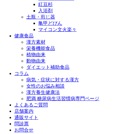
紅豆杉
入浴剤
土瓶・煎じ器
亀甲どびん
マイコン文火楽々
健康食品
漢方素材
栄養機能食品
植物由来
動物由来
ダイエット補助食品
コラム
病気・症状に対する漢方
女性のお悩み相談
漢方養生健康法
肥満 糖尿病生活習慣病専門ページ
よくあるご質問
店舗案内
通販サイト
問診票
お問合せ