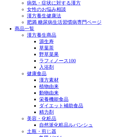
病気・症状に対する漢方
女性のお悩み相談
漢方養生健康法
肥満 糖尿病生活習慣病専門ページ
商品一覧
漢方養生商品
源生寿
草葉茶
野草菜果
ラフィノース100
入浴剤
健康食品
漢方素材
植物由来
動物由来
栄養機能食品
ダイエット補助食品
精力剤
美容・化粧品
自然派化粧品ルバンシュ
土瓶・煎じ器