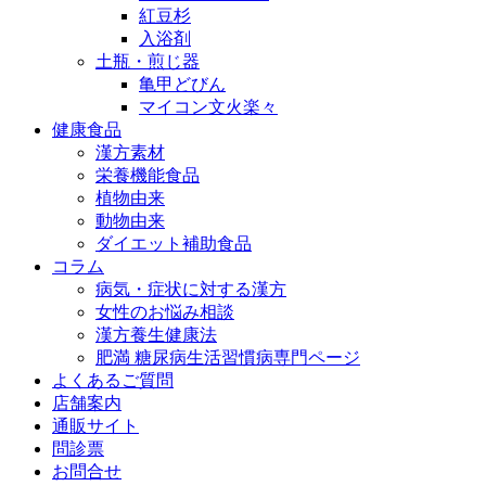
紅豆杉
入浴剤
土瓶・煎じ器
亀甲どびん
マイコン文火楽々
健康食品
漢方素材
栄養機能食品
植物由来
動物由来
ダイエット補助食品
コラム
病気・症状に対する漢方
女性のお悩み相談
漢方養生健康法
肥満 糖尿病生活習慣病専門ページ
よくあるご質問
店舗案内
通販サイト
問診票
お問合せ