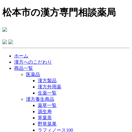
松本市の漢方専門相談薬局
ホーム
漢方へのこだわり
商品一覧
医薬品
漢方製品
漢方外用薬
生薬一覧
漢方養生商品
薬草一覧
源生寿
草葉茶
野草菜果
ラフィノース100