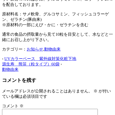
を配合しております。
原材料名：サメ軟骨、グルコサミン、フィッシュコラーゲ
ン、ゼラチン(豚由来)
※原材料の一部にえび・かに・ゼラチンを含む
通常の食品の摂取量から見て10粒を目安として、水などと一
緒にお召し上がり下さい。
カテゴリー：
お知らせ
,
動物由来
‹
UVカラーベース 紫外線対策化粧下地
源生寿 熊笹（粒タイプ）60袋
›
動物由来
コメントを残す
メールアドレスが公開されることはありません。
※
が付い
ている欄は必須項目です
コメント
※