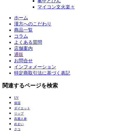
亀甲どびん
マイコン文火楽々
ホーム
漢方へのこだわり
商品一覧
コラム
よくある質問
店舗案内
通販
お問合せ
インフォメーション
特定商取引法に基づく表記
関連するページを検索
UV
保湿
ダイエット
リップ
高麗人参
めまい
クコ